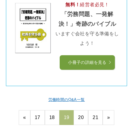
無料！
経営者必見！
「労務問題、一発解
決！」奇跡のバイブル
いますぐ会社を守る準備をし
よう！
小冊子の詳細を見る
労働時間のQ&A一覧
«
17
18
19
20
21
»