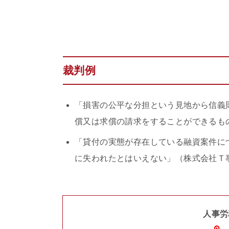
裁判例
「損害の公平な分担という見地から信義
償又は求償の請求をすることができるもの
「貸付の実態が存在している融資案件に
に失われたとはいえない」（株式会社Ｔ事
人事労